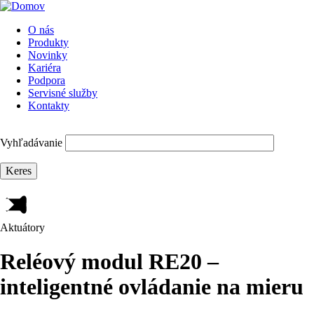
Skip
to
O nás
main
Produkty
Main
navigation
Novinky
navigation
Kariéra
Podpora
Servisné služby
Kontakty
Vyhľadávanie
Aktuátory
Reléový modul RE20 –
inteligentné ovládanie na mieru