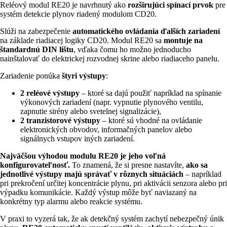
Reléový modul RE20 je navrhnutý ako
rozširujúci spínací prvok
pre
systém detekcie plynov riadený modulom CD20.
Slúži na zabezpečenie
automatického ovládania ďalších zariadení
na základe riadiacej logiky CD20. Modul RE20 sa
montuje na
štandardnú DIN lištu
, vďaka čomu ho možno jednoducho
nainštalovať do elektrickej rozvodnej skrine alebo riadiaceho panelu.
Zariadenie ponúka
štyri výstupy
:
2 reléové výstupy
– ktoré sa dajú použiť napríklad na spínanie
výkonových zariadení (napr. vypnutie plynového ventilu,
zapnutie sirény alebo svetelnej signalizácie),
2 tranzistorové výstupy
– ktoré sú vhodné na ovládanie
elektronických obvodov, informačných panelov alebo
signálnych vstupov iných zariadení.
Najväčšou výhodou modulu RE20 je jeho voľná
konfigurovateľnosť.
To znamená, že si presne nastavíte,
ako sa
jednotlivé výstupy majú správať v rôznych situáciách
– napríklad
pri prekročení určitej koncentrácie plynu, pri aktivácii senzora alebo pri
výpadku komunikácie. Každý výstup môže byť naviazaný na
konkrétny typ alarmu alebo reakcie systému.
V praxi to vyzerá tak, že ak detekčný systém zachytí nebezpečný únik