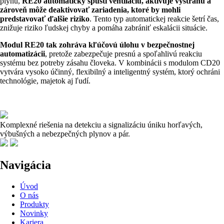
plynu,
RE20 automaticky spustí ventiláciu, aktivuje výstrahu a
zároveň môže deaktivovať zariadenia, ktoré by mohli
predstavovať ďalšie riziko
. Tento typ automatickej reakcie šetrí čas,
znižuje riziko ľudskej chyby a pomáha zabrániť eskalácii situácie.
Modul RE20 tak zohráva kľúčovú úlohu v bezpečnostnej
automatizácii
, pretože zabezpečuje presnú a spoľahlivú reakciu
systému bez potreby zásahu človeka. V kombinácii s modulom CD20
vytvára vysoko účinný, flexibilný a inteligentný systém, ktorý ochráni
technológie, majetok aj ľudí.
Komplexné riešenia na detekciu a signalizáciu úniku horľavých,
výbušných a nebezpečných plynov a pár.
Navigácia
Úvod
O nás
Produkty
Novinky
Kariera